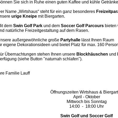
önnen Sie sich in Ruhe einen guten Kaffee und kühle Getränke
er Name „Wirtshaus“ steht für ein ganz besonderes
Freizeitpa
nsere
urige Kneipe
mit Biergarten.
it dem
Swin Golf Park
und dem
Soccer
Golf Parcours
bieten 
nd natürliche Freizeitgestaltung auf dem Rasen.
nsere außergewöhnliche große
Partyhalle
lässt Ihnen
Raum
ür eigene Dekorationsideen und bietet Platz für max. 160 Perso
ür Übernachtungen stehen Ihnen unsere
Blockhäuschen
und
erfügung (siehe Button "naturnah schlafen").
hre Familie Lauff
Öffnungszeiten Wirtshaus & Biergar
April - Oktober
Mittwoch bis Sonntag
14:00 - 18:00 Uhr
Swin Golf und Soccer Golf