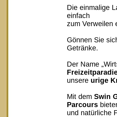
Die einmalige 
einfach
zum Verweilen e
Gönnen Sie sich
Getränke.
Der Name „Wirts
Freizeitparadi
unsere
urige K
Mit dem
Swin G
Parcours
bieten
und natürliche 