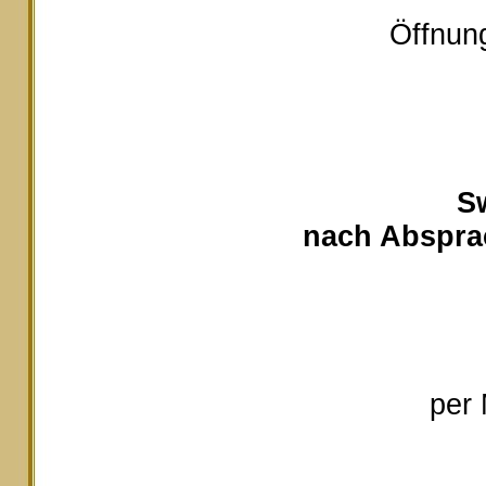
Öffnung
S
nach Absprac
per 