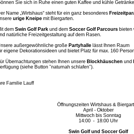
önnen Sie sich in Ruhe einen guten Kaffee und kühle Getränke
er Name „Wirtshaus“ steht für ein ganz besonderes
Freizeitpa
nsere
urige Kneipe
mit Biergarten.
it dem
Swin Golf Park
und dem
Soccer
Golf Parcours
bieten 
nd natürliche Freizeitgestaltung auf dem Rasen.
nsere außergewöhnliche große
Partyhalle
lässt Ihnen
Raum
ür eigene Dekorationsideen und bietet Platz für max. 160 Perso
ür Übernachtungen stehen Ihnen unsere
Blockhäuschen
und
erfügung (siehe Button "naturnah schlafen").
hre Familie Lauff
Öffnungszeiten Wirtshaus & Biergar
April - Oktober
Mittwoch bis Sonntag
14:00 - 18:00 Uhr
Swin Golf und Soccer Golf