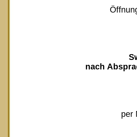
Öffnung
S
nach Absprac
per 