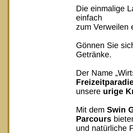
Die einmalige 
einfach
zum Verweilen e
Gönnen Sie sich
Getränke.
Der Name „Wirts
Freizeitparadi
unsere
urige K
Mit dem
Swin G
Parcours
bieten
und natürliche 