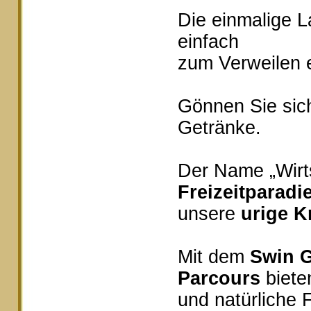
Die einmalige 
einfach
zum Verweilen e
Gönnen Sie sich
Getränke.
Der Name „Wirts
Freizeitparadi
unsere
urige K
Mit dem
Swin G
Parcours
bieten
und natürliche 