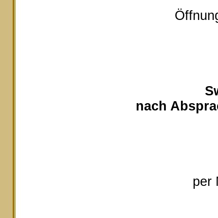
Öffnung
S
nach Absprac
per 