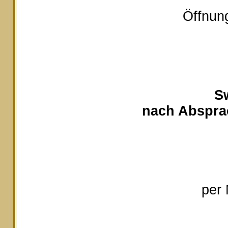
Öffnung
S
nach Absprac
per 