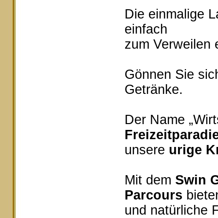
Die einmalige 
einfach
zum Verweilen e
Gönnen Sie sich
Getränke.
Der Name „Wirts
Freizeitparadi
unsere
urige K
Mit dem
Swin G
Parcours
bieten
und natürliche 