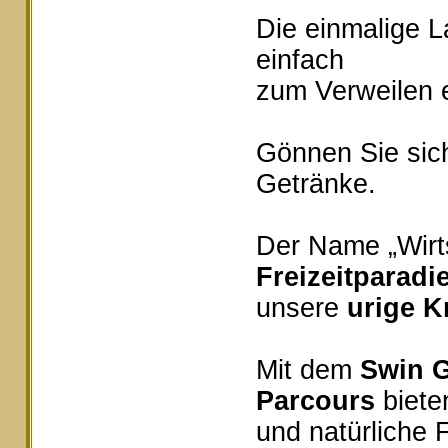
Die einmalige 
einfach
zum Verweilen e
Gönnen Sie sich
Getränke.
Der Name „Wirts
Freizeitparadi
unsere
urige K
Mit dem
Swin G
Parcours
bieten
und natürliche 