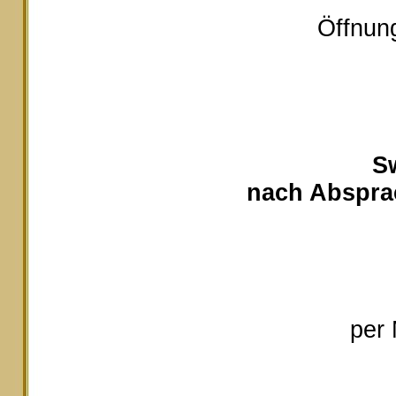
Öffnung
S
nach Absprac
per 