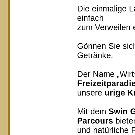
Die einmalige 
einfach
zum Verweilen e
Gönnen Sie sich
Getränke.
Der Name „Wirts
Freizeitparadi
unsere
urige K
Mit dem
Swin G
Parcours
bieten
und natürliche 