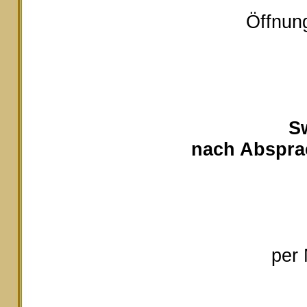
Öffnung
S
nach Absprac
per 