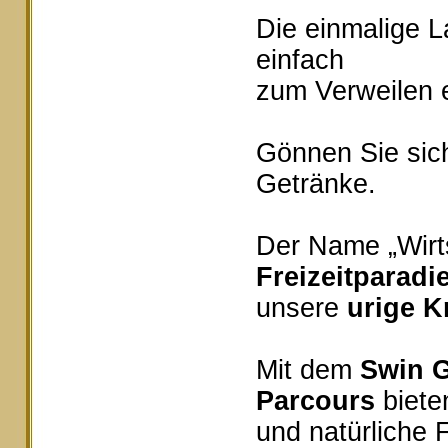
Die einmalige 
einfach
zum Verweilen e
Gönnen Sie sich
Getränke.
Der Name „Wirts
Freizeitparadi
unsere
urige K
Mit dem
Swin G
Parcours
bieten
und natürliche 