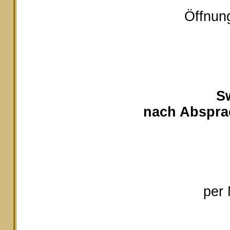
Öffnung
S
nach Absprac
per 