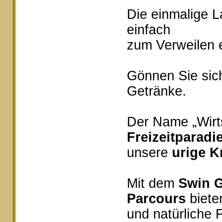
Die einmalige 
einfach
zum Verweilen e
Gönnen Sie sich
Getränke.
Der Name „Wirts
Freizeitparadi
unsere
urige K
Mit dem
Swin G
Parcours
bieten
und natürliche 