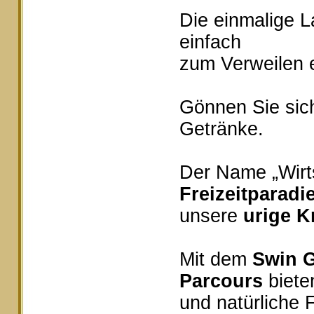
Die einmalige 
einfach
zum Verweilen e
Gönnen Sie sich
Getränke.
Der Name „Wirts
Freizeitparadi
unsere
urige K
Mit dem
Swin G
Parcours
bieten
und natürliche 