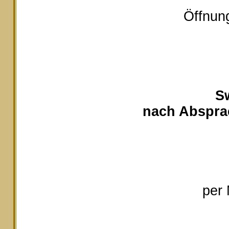
Öffnung
S
nach Absprac
per 